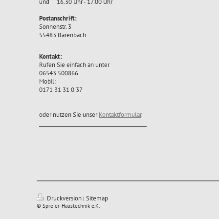
und 16.30 Uhr - 17.00 Uhr
Postanschrift:
Sonnenstr. 3
55483 Bärenbach
Kontakt:
Rufen Sie einfach an unter
06543 500866
Mobil:
0171 31 31 0 37
oder nutzen Sie unser
Kontaktformular
.
Druckversion
Sitemap
|
© Spreier-Haustechnik e.K.